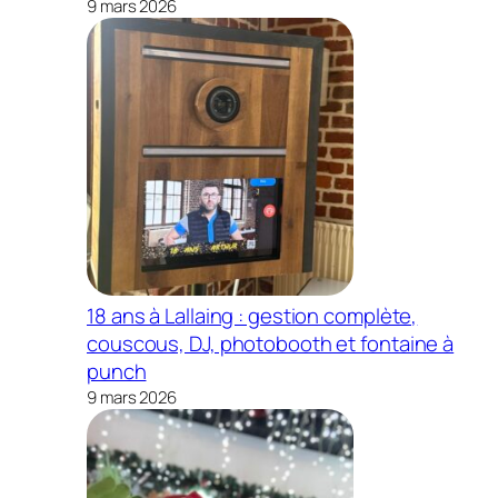
9 mars 2026
18 ans à Lallaing : gestion complète,
couscous, DJ, photobooth et fontaine à
punch
9 mars 2026