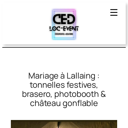
Aller
au
contenu
Mariage à Lallaing :
tonnelles festives,
brasero, photobooth &
château gonflable