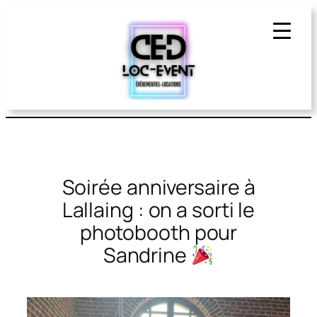
Aller
au
contenu
Soirée anniversaire à
Lallaing : on a sorti le
photobooth pour
Sandrine