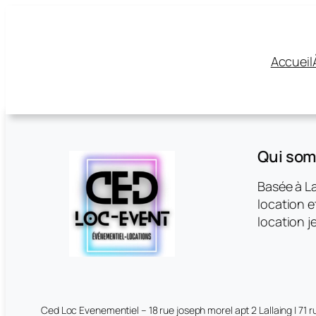
Accueil
Qui so
Basée à La
location e
location j
Ced Loc Evenementiel – 18 rue joseph morel apt 2 Lallaing | 71