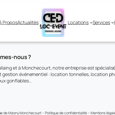
À Propos
Actualités
Locations
Services
mmes-nous ?
llaing et à Monchecourt, notre entreprise est spécialis
t gestion événementiel : location tonnelles, location 
eux gonflables…
 rue de Masny Monchecourt – Politique de confidentialité – Mentions légal