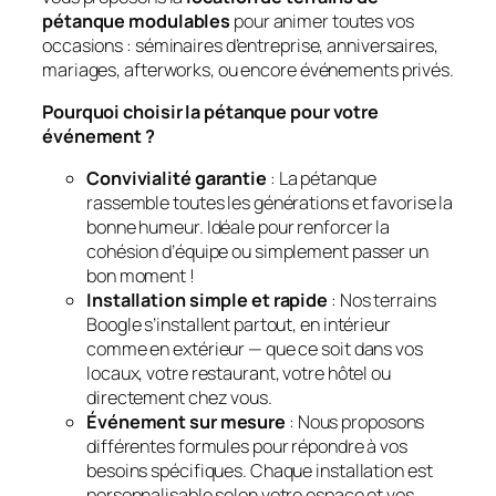
pétanque modulables
pour animer toutes vos
occasions : séminaires d’entreprise, anniversaires,
mariages, afterworks, ou encore événements privés.
Pourquoi choisir la pétanque pour votre
événement ?
Convivialité garantie
: La pétanque
rassemble toutes les générations et favorise la
bonne humeur. Idéale pour renforcer la
cohésion d’équipe ou simplement passer un
bon moment !
Installation simple et rapide
: Nos terrains
Boogle s’installent partout, en intérieur
comme en extérieur — que ce soit dans vos
locaux, votre restaurant, votre hôtel ou
directement chez vous.
Événement sur mesure
: Nous proposons
différentes formules pour répondre à vos
besoins spécifiques. Chaque installation est
personnalisable selon votre espace et vos